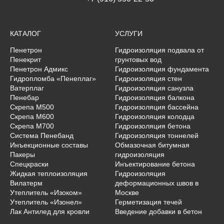
КАТАЛОГ
УСЛУГИ
Пенетрон
Гидроизоляция подвала от
Пенекрит
грунтовых вод
Пенетрон Адмикс
Гидроизоляция фундамента
Гидропломба «Пенеплаг»
Гидроизоляция стен
Ватерплаг
Гидроизоляция санузла
Пенебар
Гидроизоляция балкона
Скрепа М500
Гидроизоляция бассейна
Скрепа М600
Гидроизоляция колодца
Скрепа М700
Гидроизоляция бетона
Система Пенебанд
Гидроизоляция тоннелей
Инъекционные составы
Обмазочная битумная
Пакеры
гидроизоляция
Спецкраски
Инъектирование бетона
Жидкая теплоизоляция
Гидроизоляция
Вилатерм
деформационных швов в
Утеплитель «Изоком»
Москве
Утеплитель «Изонел»
Герметизация течей
Лак Антилед для кровли
Введение добавки в бетон