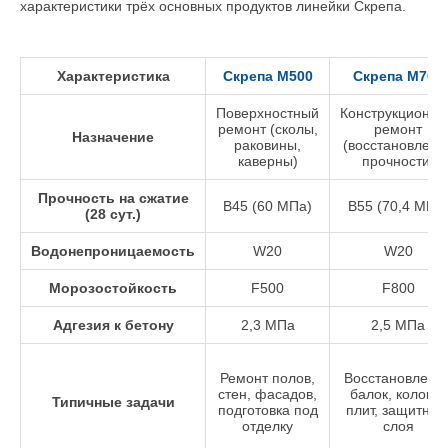
характеристики трёх основных продуктов линейки Скрепа.
Характеристика
Скрепа М500
Скрепа М700
Поверхностный
Конструкционн
ремонт (сколы,
ремонт
Назначение
раковины,
(восстановлени
каверны)
прочности)
Прочность на сжатие
В45 (60 МПа)
В55 (70,4 МПа
(28 сут.)
Водонепроницаемость
W20
W20
Морозостойкость
F500
F800
Адгезия к бетону
2,3 МПа
2,5 МПа
Ремонт полов,
Восстановлени
стен, фасадов,
балок, колонн,
Типичные задачи
подготовка под
плит, защитног
отделку
слоя