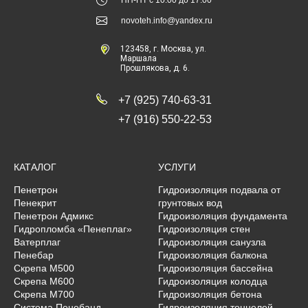
ПН-ПТ с 10.00 до 17.00
novoteh.info@yandex.ru
123458
, г.
Москва
,
ул.
Маршала
Прошлякова, д. 6.
+7 (925) 740-63-31
+7 (916) 550-22-53
КАТАЛОГ
УСЛУГИ
Пенетрон
Гидроизоляция подвала от
Пенекрит
грунтовых вод
Пенетрон Адмикс
Гидроизоляция фундамента
Гидропломба «Пенеплаг»
Гидроизоляция стен
Ватерплаг
Гидроизоляция санузла
Пенебар
Гидроизоляция балкона
Скрепа М500
Гидроизоляция бассейна
Скрепа М600
Гидроизоляция колодца
Скрепа М700
Гидроизоляция бетона
Система Пенебанд
Гидроизоляция тоннелей